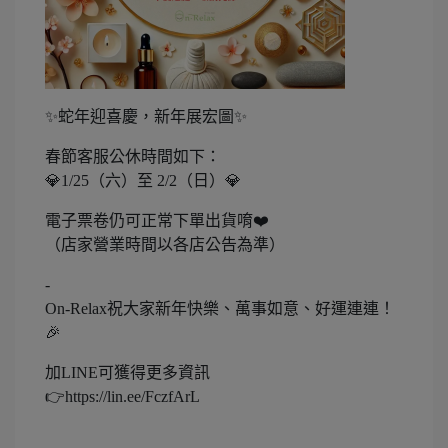
✨蛇年迎喜慶，新年展宏圖✨
春節客服公休時間如下：
💎1/25（六）至 2/2（日）💎
電子票卷仍可正常下單出貨唷❤️
（店家營業時間以各店公告為準）
-
On-Relax祝大家新年快樂、萬事如意、好運連連！
🎉
加LINE可獲得更多資訊
👉https://lin.ee/FczfArL