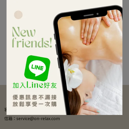
頂級精油．專業手技．招招
鮮盈曲線超迷人、高科技促
帶勁！
進代謝循環，腰、腹、臀、
<北中部>男女適用【能量
<北中部>【孋樣窈窕纖盈
甦活全背極致按摩舒壓】
曲雕】30分鐘1299元
腿多部位任選！
40分鐘1099元
NT$1,099
NT$1,299
加入購物車
加入購物車
【聯絡我們】
客服時間：09:30am - 5:30pm
信箱：service@on-relax.com